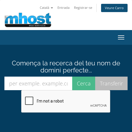
Català
Entrada
Registrar-se
Veure Carro
Canv
la
nave
Comença la recerca del teu nom de
domini perfecte...