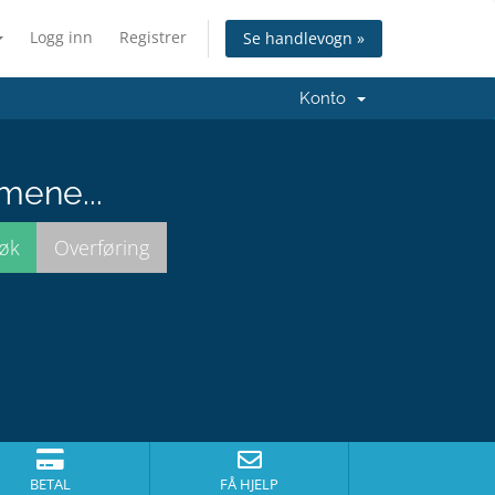
Logg inn
Registrer
Se handlevogn »
Konto
mene...
BETAL
FÅ HJELP