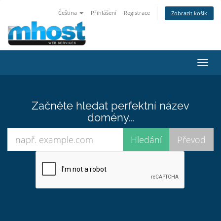
Čeština
Přihlášení
Registrace
Zobrazit košík
Přep
navig
Začněte hledat perfektní název
domény...