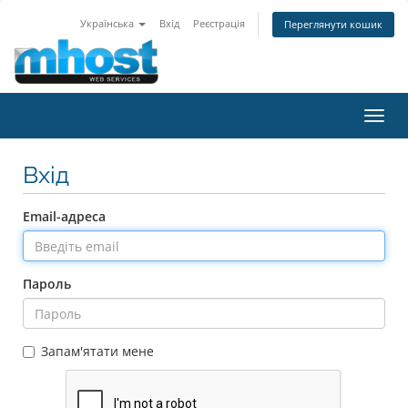
Українська
Вхід
Реєстрація
Переглянути кошик
Пере
наві
Вхід
Email-адреса
Пароль
Запам'ятати мене