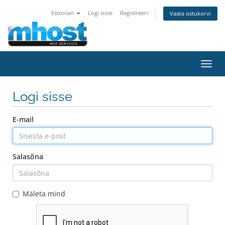
Estonian
Logi sisse
Registreeri
Vaata ostukorvi
Lülit
navig
Logi sisse
E-mail
Salasõna
Mäleta mind