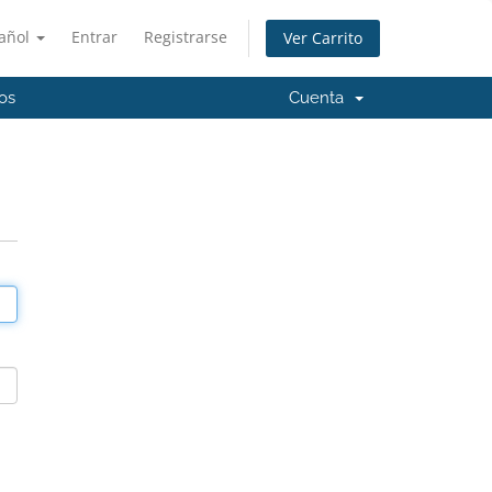
añol
Entrar
Registrarse
Ver Carrito
os
Cuenta