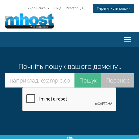
Українська
Вхід
Реєстрація
Переглянути кошик
Пере
наві
Почніть пошук вашого домену...